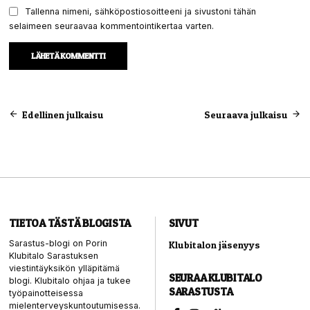
Tallenna nimeni, sähköpostiosoitteeni ja sivustoni tähän
selaimeen seuraavaa kommentointikertaa varten.
Artikkelien
Edellinen julkaisu
Seuraava julkaisu
selaus
TIETOA TÄSTÄ BLOGISTA
SIVUT
Sarastus-blogi on Porin
Klubitalon jäsenyys
Klubitalo Sarastuksen
viestintäyksikön ylläpitämä
SEURAA KLUBITALO
blogi. Klubitalo ohjaa ja tukee
SARASTUSTA
työpainotteisessa
mielenterveyskuntoutumisessa.