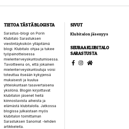
TIETOA TÄSTÄ BLOGISTA
SIVUT
Sarastus-blogi on Porin
Klubitalon jäsenyys
Klubitalo Sarastuksen
viestintäyksikön ylläpitämä
SEURAA KLUBITALO
blogi. Klubitalo ohjaa ja tukee
SARASTUSTA
työpainotteisessa
mielenterveyskuntoutumisessa.
Tavoitteena on, että jokainen
mielenterveyskuntoutuja voisi
toteuttaa itseään kykyjensä
mukaisesti ja kuulua
yhteiskuntaan tasavertaisena
yksilönä. Blogiin kirjoittavat
klubitalon jäsenet heitä
kiinnostavista aiheista ja
elämästä klubitalolla. Jatkossa
blogissa julkaistaan myös
klubitalon toimittaman
Sarastuksen Sanomat -lehden
artikkeleita.