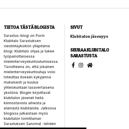
TIETOA TÄSTÄ BLOGISTA
SIVUT
Sarastus-blogi on Porin
Klubitalon jäsenyys
Klubitalo Sarastuksen
viestintäyksikön ylläpitämä
SEURAA KLUBITALO
blogi. Klubitalo ohjaa ja tukee
SARASTUSTA
työpainotteisessa
mielenterveyskuntoutumisessa.
Tavoitteena on, että jokainen
mielenterveyskuntoutuja voisi
toteuttaa itseään kykyjensä
mukaisesti ja kuulua
yhteiskuntaan tasavertaisena
yksilönä. Blogiin kirjoittavat
klubitalon jäsenet heitä
kiinnostavista aiheista ja
elämästä klubitalolla. Jatkossa
blogissa julkaistaan myös
klubitalon toimittaman
Sarastuksen Sanomat -lehden
artikkeleita.