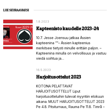
LUE SEURAAVAKSI
1.8.2023
Kapteenisto kaudelle 2023-24
10.7. Jesse Joensuu jatkaa Ässien
kapteenina ””– Ässien kapteenius
merkitsee tietysti minulle erittäin paljon. –
Kapteenina minulla on velvollisuus ja vastuu
viedä soihtua ja…
16.5.2023
Harjoitusottelut 2023
KOTONA PELATTAVAT
HARJOITUSOTTELUT Liput
harjoitusotteluihin tulevat myyntiin elokuun
aikana. MUUT HARJOITUSOTTELUT 2023
Pe 4.8. Pitsiturnaus, Rauma Pe 11.8. Timrå –