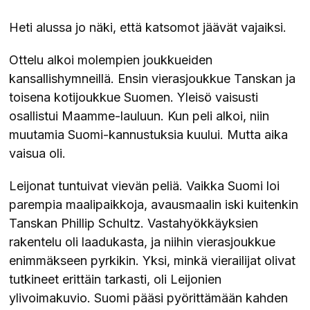
Heti alussa jo näki, että katsomot jäävät vajaiksi.
Ottelu alkoi molempien joukkueiden
kansallishymneillä. Ensin vierasjoukkue Tanskan ja
toisena kotijoukkue Suomen. Yleisö vaisusti
osallistui Maamme-lauluun. Kun peli alkoi, niin
muutamia Suomi-kannustuksia kuului. Mutta aika
vaisua oli.
Leijonat tuntuivat vievän peliä. Vaikka Suomi loi
parempia maalipaikkoja, avausmaalin iski kuitenkin
Tanskan Phillip Schultz. Vastahyökkäyksien
rakentelu oli laadukasta, ja niihin vierasjoukkue
enimmäkseen pyrkikin. Yksi, minkä vierailijat olivat
tutkineet erittäin tarkasti, oli Leijonien
ylivoimakuvio. Suomi pääsi pyörittämään kahden