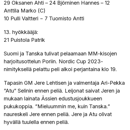
29 Oksanen Ahti – 24 Björninen Hannes – 12
Anttila Marko (C)
10 Pulli Valtteri − 7 Tuomisto Antti
13. hyökkääjä:
21 Puistola Patrik
Suomi ja Tanska tulivat pelaamaan MM-kisojen
harjoitusottelun Poriin. Nordic Cup 2023-
nimityksellä pelattu peli alkoi perjantaina klo 19.
Tapasin GM Jere Lehtisen ja valmentaja Ari-Pekka
”Atu” Selinin ennen peliä. Leijonat saivat Jeren ja
mukaan lainata Ässien edustusjoukkueen
pukukoppia. ”Mieluummin me, kuin Tanska.”
naureskeli Jere ennen peliä. Jere ja Atu olivat
hyvällä tuulella ennen peliä.