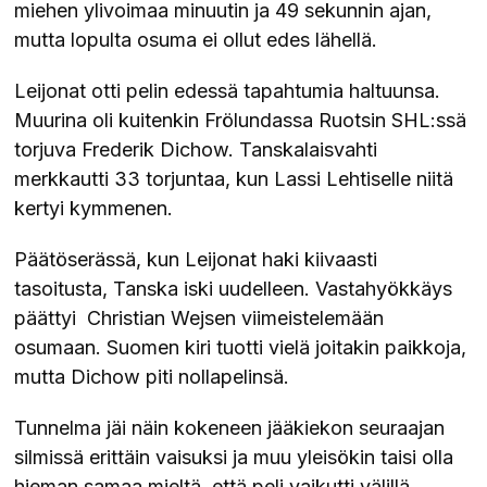
miehen ylivoimaa minuutin ja 49 sekunnin ajan,
mutta lopulta osuma ei ollut edes lähellä.
Leijonat otti pelin edessä tapahtumia haltuunsa.
Muurina oli kuitenkin Frölundassa Ruotsin SHL:ssä
torjuva Frederik Dichow. Tanskalaisvahti
merkkautti 33 torjuntaa, kun Lassi Lehtiselle niitä
kertyi kymmenen.
Päätöserässä, kun Leijonat haki kiivaasti
tasoitusta, Tanska iski uudelleen. Vastahyökkäys
päättyi Christian Wejsen viimeistelemään
osumaan. Suomen kiri tuotti vielä joitakin paikkoja,
mutta Dichow piti nollapelinsä.
Tunnelma jäi näin kokeneen jääkiekon seuraajan
silmissä erittäin vaisuksi ja muu yleisökin taisi olla
hieman samaa mieltä, että peli vaikutti välillä