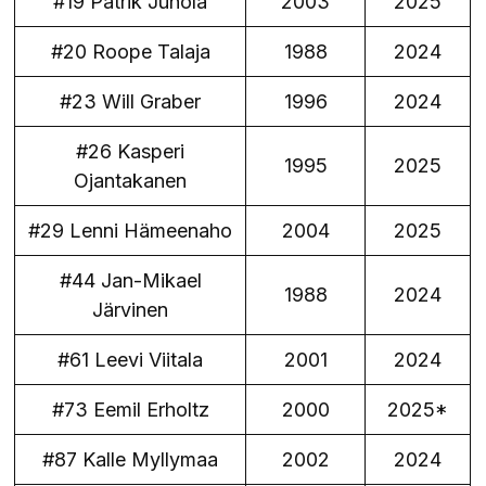
#19 Patrik Juhola
2003
2025
#20 Roope Talaja
1988
2024
#23 Will Graber
1996
2024
#26 Kasperi
1995
2025
Ojantakanen
#29 Lenni Hämeenaho
2004
2025
#44 Jan-Mikael
1988
2024
Järvinen
#61 Leevi Viitala
2001
2024
#73 Eemil Erholtz
2000
2025*
#87 Kalle Myllymaa
2002
2024