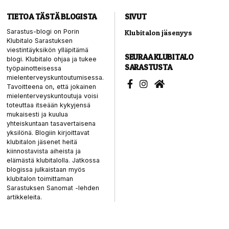
TIETOA TÄSTÄ BLOGISTA
SIVUT
Sarastus-blogi on Porin
Klubitalon jäsenyys
Klubitalo Sarastuksen
viestintäyksikön ylläpitämä
SEURAA KLUBITALO
blogi. Klubitalo ohjaa ja tukee
SARASTUSTA
työpainotteisessa
mielenterveyskuntoutumisessa.
Tavoitteena on, että jokainen
mielenterveyskuntoutuja voisi
toteuttaa itseään kykyjensä
mukaisesti ja kuulua
yhteiskuntaan tasavertaisena
yksilönä. Blogiin kirjoittavat
klubitalon jäsenet heitä
kiinnostavista aiheista ja
elämästä klubitalolla. Jatkossa
blogissa julkaistaan myös
klubitalon toimittaman
Sarastuksen Sanomat -lehden
artikkeleita.