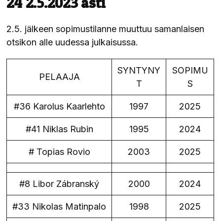
24 2.5.2023 asti
2.5. jälkeen sopimustilanne muuttuu samanlaisen
otsikon alle uudessa julkaisussa.
SYNTYNY
SOPIMU
PELAAJA
T
S
#36 Karolus Kaarlehto
1997
2025
#41 Niklas Rubin
1995
2024
# Topias Rovio
2003
2025
#8 Libor Zábranský
2000
2024
#33 Nikolas Matinpalo
1998
2025