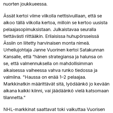
nuorten joukkueessa.
Ässät kertoi viime viikolla nettisivuillaan, että se
aikoo tällä viikolla kertoa, milloin se kertoo uusista
pelaajasopimuksistaan. Julkaistavaa seuralla
tiettävästi riittääkin. Erilaisissa huhupörsseissä
Ässiin on liitetty harvinaisen monta nimeä.
Urheilujohtaja Janne Vuorinen kertoi Satakunnan
Kansalle, että ”hänen strategiansa ja halunsa on
se, että valmennuksella on mahdollisimman
aikaisessa vaiheessa vahva runko tiedossa ja
valmiina. ”Haussa on enää 1–2 pelaajaa.
Markkinatkin määrittävät sitä, lyödäänkö jo kevään
aikana kaikki kiinni, vai jäädäänkö vielä katsomaan
tilannetta.”
NHL-markkinat saattavat toki vaikuttaa Vuorisen