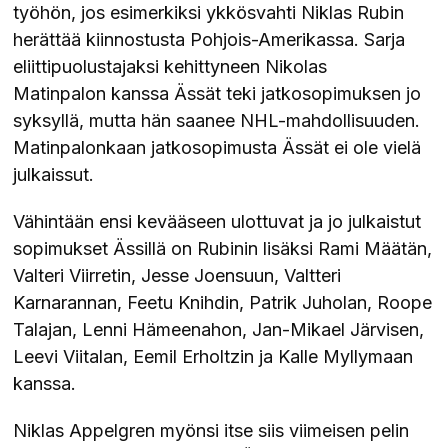
työhön, jos esimerkiksi ykkösvahti Niklas Rubin
herättää kiinnostusta Pohjois-Amerikassa. Sarja
eliittipuolustajaksi kehittyneen Nikolas
Matinpalon kanssa Ässät teki jatkosopimuksen jo
syksyllä, mutta hän saanee NHL-mahdollisuuden.
Matinpalonkaan jatkosopimusta Ässät ei ole vielä
julkaissut.
Vähintään ensi kevääseen ulottuvat ja jo julkaistut
sopimukset Ässillä on Rubinin lisäksi Rami Määtän,
Valteri Viirretin, Jesse Joensuun, Valtteri
Karnarannan, Feetu Knihdin, Patrik Juholan, Roope
Talajan, Lenni Hämeenahon, Jan-Mikael Järvisen,
Leevi Viitalan, Eemil Erholtzin ja Kalle Myllymaan
kanssa.
Niklas Appelgren myönsi itse siis viimeisen pelin