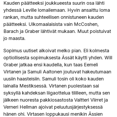
Kauden päätteeksi joukkueesta suurin osa lähti
yhdessä Leville lomailemaan. Hyvin ansaittu loma
rankan, mutta suhteellisen onnistuneen kauden
päätteeksi. Ulkomaalaisista vain McCoshen,
Barach ja Graber lähtivät mukaan. Muut poistuivat
jo maasta.
Sopimus uutiset alkoivat melko pian. Eli kolmesta
optiollisesta sopimuksesta Ässät käytti yhden. Will
Graber jatkaa ensi kaudella, kun taas Eemeli
Virtanen ja Samuli Aaltonen joutuvat hakeutumaan
uusiin haasteisiin. Samuli tosin oli koko kauden
lainalla Mestiksessä. Virtanen puolestaan sai
syksyllä kahdeksan liigaottelua tililleen, mutta sen
jälkeen nuoresta pakkiosastosta Valtteri Viirret ja
Verneri Hellman ajoivat peluutusjärjestyksessä
hänen ohi. Virtasen loppukausi menikin Ässien