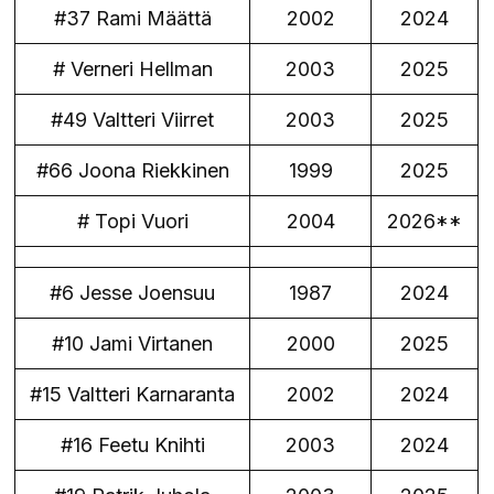
#37 Rami Määttä
2002
2024
# Verneri Hellman
2003
2025
#49 Valtteri Viirret
2003
2025
#66 Joona Riekkinen
1999
2025
# Topi Vuori
2004
2026**
#6 Jesse Joensuu
1987
2024
#10 Jami Virtanen
2000
2025
#15 Valtteri Karnaranta
2002
2024
#16 Feetu Knihti
2003
2024