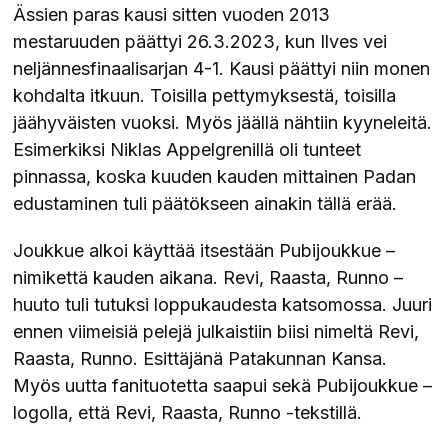
Ässien paras kausi sitten vuoden 2013
mestaruuden päättyi 26.3.2023, kun Ilves vei
neljännesfinaalisarjan 4-1. Kausi päättyi niin monen
kohdalta itkuun. Toisilla pettymyksestä, toisilla
jäähyväisten vuoksi. Myös jäällä nähtiin kyyneleitä.
Esimerkiksi Niklas Appelgrenillä oli tunteet
pinnassa, koska kuuden kauden mittainen Padan
edustaminen tuli päätökseen ainakin tällä erää.
Joukkue alkoi käyttää itsestään Pubijoukkue –
nimikettä kauden aikana. Revi, Raasta, Runno –
huuto tuli tutuksi loppukaudesta katsomossa. Juuri
ennen viimeisiä pelejä julkaistiin biisi nimeltä Revi,
Raasta, Runno. Esittäjänä Patakunnan Kansa.
Myös uutta fanituotetta saapui sekä Pubijoukkue –
logolla, että Revi, Raasta, Runno -tekstillä.