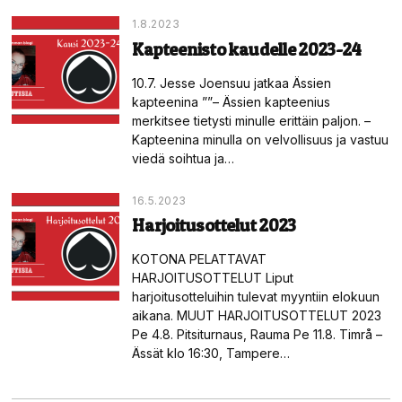
1.8.2023
Kapteenisto kaudelle 2023-24
10.7. Jesse Joensuu jatkaa Ässien
kapteenina ””– Ässien kapteenius
merkitsee tietysti minulle erittäin paljon. –
Kapteenina minulla on velvollisuus ja vastuu
viedä soihtua ja…
16.5.2023
Harjoitusottelut 2023
KOTONA PELATTAVAT
HARJOITUSOTTELUT Liput
harjoitusotteluihin tulevat myyntiin elokuun
aikana. MUUT HARJOITUSOTTELUT 2023
Pe 4.8. Pitsiturnaus, Rauma Pe 11.8. Timrå –
Ässät klo 16:30, Tampere…