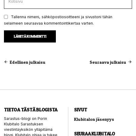
Tallenna nimeni, sähköpostiosoitteeni ja sivustoni tähän
selaimeen seuraavaa kommentointikertaa varten.
Artikkelien
Edellinen julkaisu
Seuraava julkaisu
selaus
TIETOA TÄSTÄ BLOGISTA
SIVUT
Sarastus-blogi on Porin
Klubitalon jäsenyys
Klubitalo Sarastuksen
viestintäyksikön ylläpitämä
SEURAA KLUBITALO
blogi. Klubitalo ohjaa ja tukee