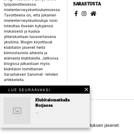
SARASTUSTA
työpainotteisessa
mielenterveyskuntoutumisessa.
Tavoitteena on, että jokainen
mielenterveyskuntoutuja voisi
toteuttaa itseään kykyjensä
mukaisesti ja kuulua
yhteiskuntaan tasavertaisena
yksilönä. Blogiin kirjoittavat
klubitalon jäsenet heitä
kiinnostavista aiheista ja
elämästä klubitalolla. Jatkossa
blogissa julkaistaan myös
klubitalon toimittaman
Sarastuksen Sanomat -lehden
artikkeleita.
LUE SEURAAVAKSI
Klubitalomatkalla
Norjassa
…
Blogiin kirjoittavat Porin Klubitalo Sarastuksen jäsenet.