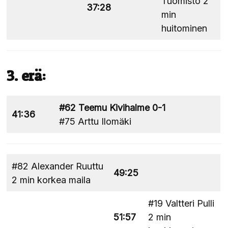
Tuomisto 2
37:28
min
huitominen
3. erä:
#62 Teemu Kivihalme 0-1
41:36
#75 Arttu Ilomäki
#82 Alexander Ruuttu
49:25
2 min korkea maila
#19 Valtteri Pulli
51:57
2 min