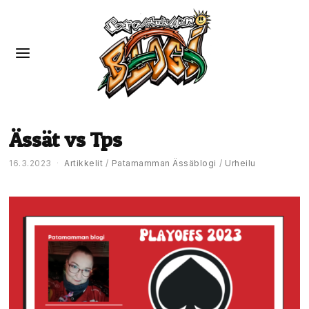
Ässät vs Tps
16.3.2023
Artikkelit
/
Patamamman Ässäblogi
/
Urheilu