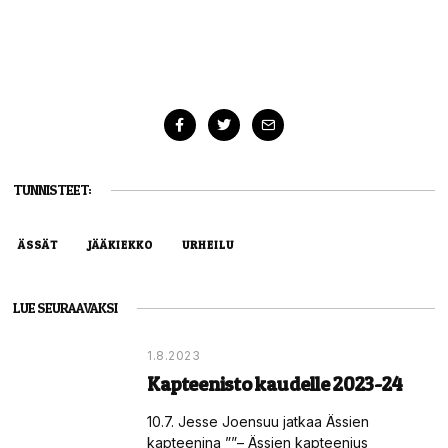
TUNNISTEET:
ÄSSÄT
JÄÄKIEKKO
URHEILU
LUE SEURAAVAKSI
1.8.2023
Kapteenisto kaudelle 2023-24
10.7. Jesse Joensuu jatkaa Ässien
kapteenina ””– Ässien kapteenius