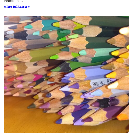
innostus.…
« lue julkaisu »