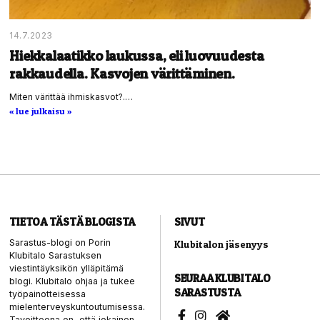
14.7.2023
Hiekkalaatikko laukussa, eli luovuudesta
rakkaudella. Kasvojen värittäminen.
Miten värittää ihmiskasvot?.…
« lue julkaisu »
TIETOA TÄSTÄ BLOGISTA
SIVUT
Sarastus-blogi on Porin
Klubitalon jäsenyys
Klubitalo Sarastuksen
viestintäyksikön ylläpitämä
SEURAA KLUBITALO
blogi. Klubitalo ohjaa ja tukee
SARASTUSTA
työpainotteisessa
mielenterveyskuntoutumisessa.
Tavoitteena on, että jokainen