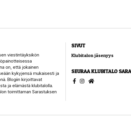
SIVUT
sen viestintäyksikön
Klubitalon jäsenyys
työpainotteisessa
a on, että jokainen
SEURAA KLUBITALO SAR
tseään kykyjensä mukaisesti ja
ä. Blogiin kirjoittavat
sta ja elämästä klubitalolla.
alon toimittaman Sarastuksen