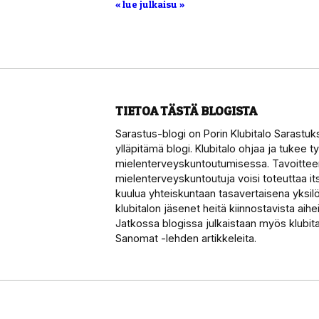
« lue julkaisu »
TIETOA TÄSTÄ BLOGISTA
Sarastus-blogi on Porin Klubitalo Sarastuk
ylläpitämä blogi. Klubitalo ohjaa ja tukee 
mielenterveyskuntoutumisessa. Tavoitteen
mielenterveyskuntoutuja voisi toteuttaa i
kuulua yhteiskuntaan tasavertaisena yksilön
klubitalon jäsenet heitä kiinnostavista aihei
Jatkossa blogissa julkaistaan myös klubit
Sanomat -lehden artikkeleita.