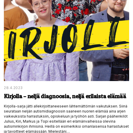
28.4.2023
Kirjolla – neljä diagnoosia, neljä erilaista elämää
Kirjolla-sarja jätti allekirjoittaneeseen lähtemättömän vaikutuksen. Siinä
seurataan neljän autismidiagnoosin saaneen nuoren elämää aina arjen
vaikeuksista harrastuksiin, opiskeluun ja työhön asti. Sarjan päähenkilöt
Julius, Kiri, Markus ja Topi esitellään eri elämänvaiheissa olevina
autisminkirjon ihmisinä. Heillä on esimerkiksi omanlaisensa harrastukset
ja tavoitteet elämässään. Mielestäni…