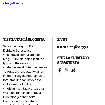
« lue julkaisu »
TIETOA TÄSTÄ BLOGISTA
SIVUT
Sarastus-blogi on Porin
Klubitalon jäsenyys
Klubitalo Sarastuksen
viestintäyksikön ylläpitämä
SEURAA KLUBITALO
blogi. Klubitalo ohjaa ja tukee
SARASTUSTA
työpainotteisessa
mielenterveyskuntoutumisessa.
Tavoitteena on, että jokainen
mielenterveyskuntoutuja voisi
toteuttaa itseään kykyjensä
mukaisesti ja kuulua
yhteiskuntaan tasavertaisena
yksilönä. Blogiin kirjoittavat
klubitalon jäsenet heitä
kiinnostavista aiheista ja