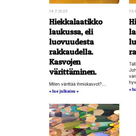
14.7.2023
13.
Hiekkalaatikko
H
laukussa, eli
la
luovuudesta
l
rakkaudella.
r
Kasvojen
Täl
värittäminen.
Joh
vär
hyv
Miten värittää ihmiskasvot?.…
« l
« lue julkaisu »