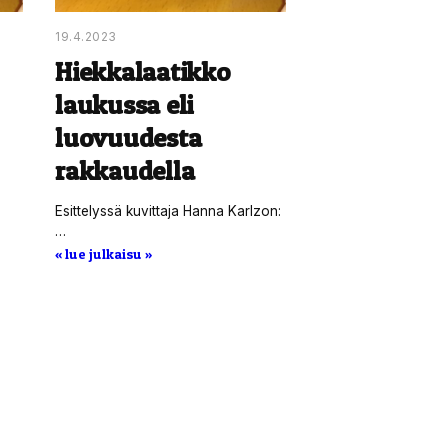
19.4.2023
Hiekkalaatikko
laukussa eli
luovuudesta
rakkaudella
Esittelyssä kuvittaja Hanna Karlzon:
…
« lue julkaisu »