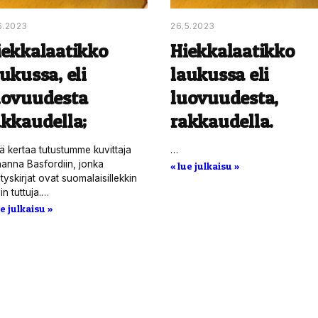
6.2023
26.5.2023
iekkalaatikko
Hiekkalaatikko
ukussa, eli
laukussa eli
uovuudesta
luovuudesta,
akkaudella;
rakkaudella.
lä kertaa tutustumme kuvittaja
…
anna Basfordiin, jonka
« lue julkaisu »
ityskirjat ovat suomalaisillekkin
in tuttuja.…
ue julkaisu »