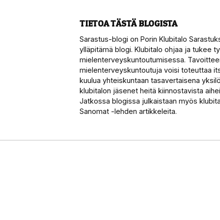
TIETOA TÄSTÄ BLOGISTA
Sarastus-blogi on Porin Klubitalo Sarastuk
ylläpitämä blogi. Klubitalo ohjaa ja tukee 
mielenterveyskuntoutumisessa. Tavoitteen
mielenterveyskuntoutuja voisi toteuttaa i
kuulua yhteiskuntaan tasavertaisena yksilön
klubitalon jäsenet heitä kiinnostavista aihei
Jatkossa blogissa julkaistaan myös klubit
Sanomat -lehden artikkeleita.