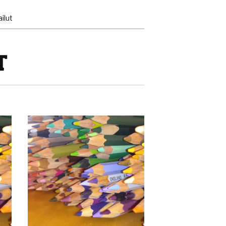
ilut
T