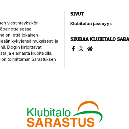
SIVUT
sen viestintäyksikön
Klubitalon jäsenyys
työpainotteisessa
a on, että jokainen
SEURAA KLUBITALO SAR
tseään kykyjensä mukaisesti ja
ä. Blogiin kirjoittavat
sta ja elämästä klubitalolla.
alon toimittaman Sarastuksen