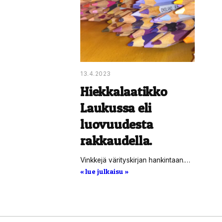
13.4.2023
Hiekkalaatikko
Laukussa eli
luovuudesta
rakkaudella.
Vinkkejä värityskirjan hankintaan.…
« lue julkaisu »