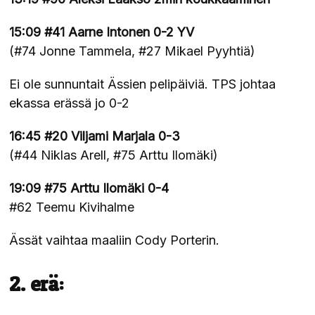
15:09
#41 Aarne Intonen 0-2 YV
(#74 Jonne Tammela, #27 Mikael Pyyhtiä)
Ei ole sunnuntait Ässien pelipäiviä. TPS johtaa
ekassa erässä jo 0-2
16:45
#20 Viljami Marjala 0-3
(#44 Niklas Arell, #75 Arttu Ilomäki)
19:09
#75 Arttu Ilomäki 0-4
#62 Teemu Kivihalme
Ässät vaihtaa maaliin Cody Porterin.
2. erä: