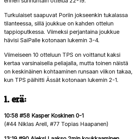
ennen sunnuntain ottelua 22-19.
Turkulaiset saapuvat Poriin jokseenkin tukalassa
tilanteessa, sillä joukkue on kahden ottelun
tappioputkessa. Viimeksi perjantaina joukkue
hävisi SaiPalle kotonaan lukemin 3-4.
Viimeiseen 10 otteluun TPS on voittanut kaksi
kertaa varsinaisella peliajalla, mutta toinen näistä
on keskinäinen kohtaaminen runsaan viikon takaa,
kun TPS päihitti Ässät kotonaan lukemin 2-1.
1. erä:
10:58 #58 Kasper Koskinen 0-1
(#44 Niklas Arell, #77 Topias Haapanen)
13:19 #90 Aleksi Laakso 2min koukkaaminen