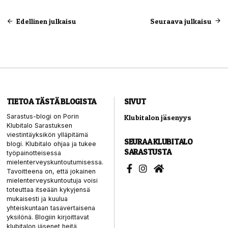
Artikkelien
Edellinen julkaisu
Seuraava julkaisu
selaus
TIETOA TÄSTÄ BLOGISTA
SIVUT
Sarastus-blogi on Porin
Klubitalon jäsenyys
Klubitalo Sarastuksen
viestintäyksikön ylläpitämä
SEURAA KLUBITALO
blogi. Klubitalo ohjaa ja tukee
SARASTUSTA
työpainotteisessa
mielenterveyskuntoutumisessa.
Tavoitteena on, että jokainen
mielenterveyskuntoutuja voisi
toteuttaa itseään kykyjensä
mukaisesti ja kuulua
yhteiskuntaan tasavertaisena
yksilönä. Blogiin kirjoittavat
klubitalon jäsenet heitä