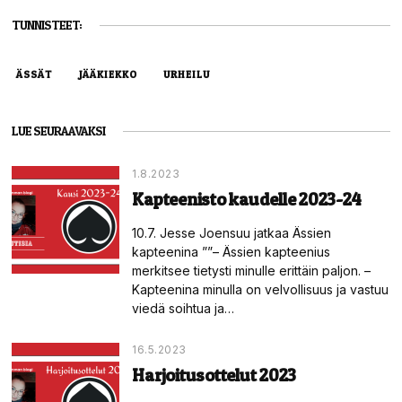
TUNNISTEET:
ÄSSÄT
JÄÄKIEKKO
URHEILU
LUE SEURAAVAKSI
1.8.2023
Kapteenisto kaudelle 2023-24
10.7. Jesse Joensuu jatkaa Ässien
kapteenina ””– Ässien kapteenius
merkitsee tietysti minulle erittäin paljon. –
Kapteenina minulla on velvollisuus ja vastuu
viedä soihtua ja…
16.5.2023
Harjoitusottelut 2023